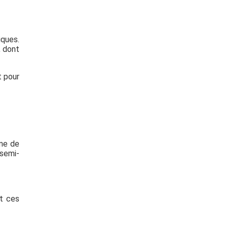
iques.
, dont
t pour
ème de
semi-
nt ces