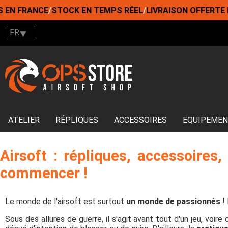
RANCE
/
STOCK EN TEMPS RÉEL
/
LIVRAISON OFFERTE DÈS 79
FR
ATELIER
RÉPLIQUES
ACCESSOIRES
EQUIPEME
Airsoft : répliques, accessoires, 
commencer !
Le monde de l'airsoft est surtout
un monde de passionnés
! 
Sous des allures de guerre, il s'agit avant tout d'un jeu, voir