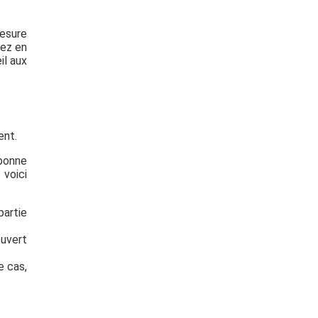
mesure
rez en
il aux
ent.
 bonne
 voici
partie
ouvert
e cas,