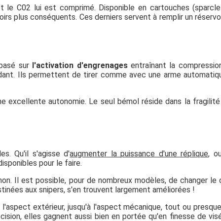
et le C02 lui est comprimé. Disponible en cartouches (sparcle
irs plus conséquents. Ces derniers servent à remplir un réservoi
 basé sur
l'activation d'engrenages
entraînant la compressio
tendant. Ils permettent de tirer comme avec une arme automatiq
une excellente autonomie. Le seul bémol réside dans la fragilité
es. Qu'il s'agisse d'
augmenter la puissance d'une réplique
, o
sponibles pour le faire.
on. Il est possible, pour de nombreux modèles, de changer le
 destinées aux snipers, s'en trouvent largement améliorées !
'aspect extérieur, jusqu'à l'aspect mécanique, tout ou presqu
cision, elles gagnent aussi bien en portée qu'en finesse de vis