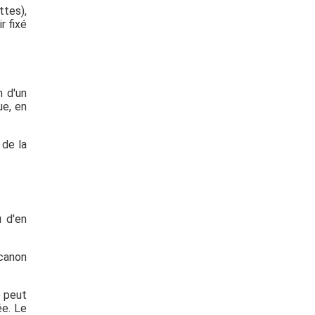
ttes),
r fixé
n d'un
ue, en
 de la
u d'en
 canon
e peut
ée. Le