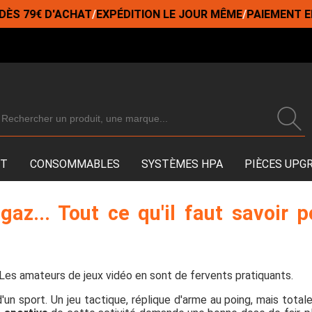
€ D'ACHAT
/
EXPÉDITION LE JOUR MÊME
/
PAIEMENT EN 3/4/
NT
CONSOMMABLES
SYSTÈMES HPA
PIÈCES UPG
gaz... Tout ce qu'il faut savoir p
Les amateurs de jeux vidéo en sont de fervents pratiquants.
e d'un sport. Un jeu tactique, réplique d'arme au poing, mais tota