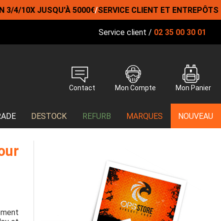
10X JUSQU'À 5000€
/
SERVICE CLIENT ET ENTREPÔTS EN FR
Service client /
02 35 00 30 01
Contact
Mon Compte
Mon Panier
RADE
DESTOCK
REFURB
MARQUES
NOUVEAU
our
lement