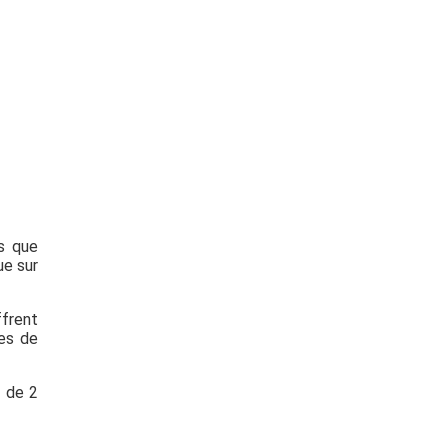
ts que
ue sur
ffrent
tes de
e de 2