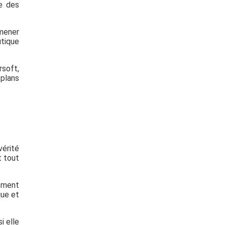
re des
amener
utique
rsoft,
 plans
vérité
t tout
lement
que et
si elle