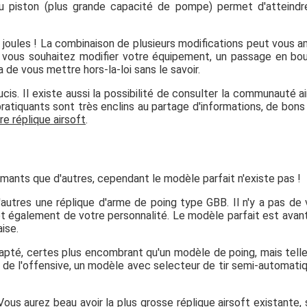
du piston (plus grande capacité de pompe) permet d'atteind
2 joules ! La combinaison de plusieurs modifications peut vous 
 Si vous souhaitez modifier votre équipement, un passage en bo
a de vous mettre hors-la-loi sans le savoir.
ucis. Il existe aussi la possibilité de consulter la communauté ai
ratiquants sont très enclins au partage d'informations, de bons
e réplique airsoft
.
mants que d'autres, cependant le modèle parfait n'existe pas !
'autres une réplique d'arme de poing type GBB. Il n'y a pas de 
et également de votre personnalité. Le modèle parfait est avan
aise.
adapté, certes plus encombrant qu'un modèle de poing, mais tel
us de l'offensive, un modèle avec selecteur de tir semi-automati
. Vous aurez beau avoir
la plus grosse réplique airsoft existante
, 