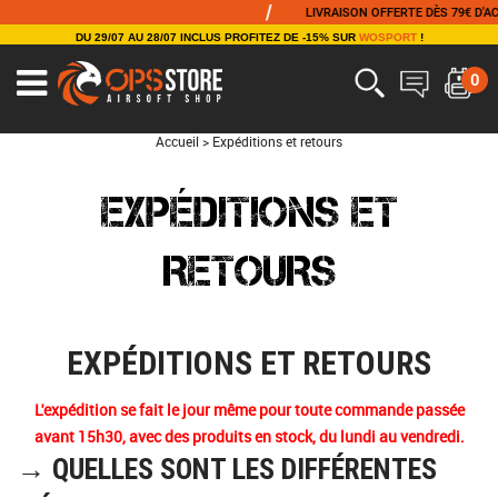
/
LIVRAISON OFFERTE DÈS 79€ D'ACHAT
DU 29/07 AU 28/07 INCLUS PROFITEZ DE -15% SUR
WOSPORT
!
0
Accueil
>
Expéditions et retours
EXPÉDITIONS ET
RETOURS
EXPÉDITIONS ET RETOURS
L'expédition se fait le jour même pour toute commande passée
avant 15h30, avec des produits en stock, du lundi au vendredi.
→ QUELLES SONT LES DIFFÉRENTES