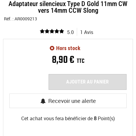
Adaptateur silencieux Type D Gold 11mm CW
vers 14mm CCW Slong
Réf. :
AR0009213
5.0
1 Avis
Hors stock
8
,
90
€
TTC
AJOUTER AU PANIER
Recevoir une alerte
Cet achat vous fera bénéficier de
8
Point(s)