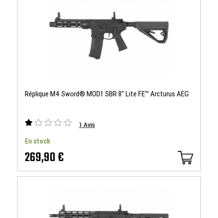
Réplique M4 Sword® MOD1 SBR 8" Lite FE™ Arcturus AEG
1
Avis
En stock
269,90 €