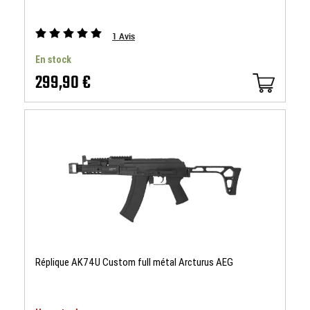
1
Avis
En stock
299,90 €
Réplique AK74U Custom full métal Arcturus AEG