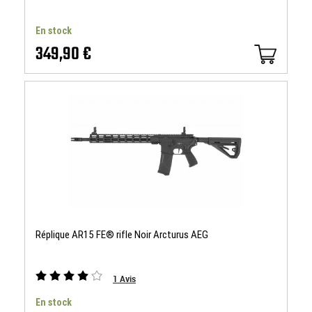
En stock
349,90 €
Réplique AR15 FE® rifle Noir Arcturus AEG
1
Avis
En stock