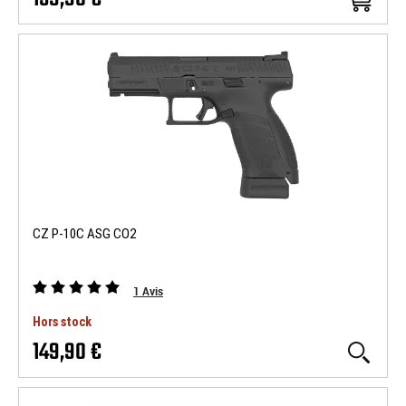
CZ P-10C ASG CO2
1
Avis
Hors stock
149,90 €