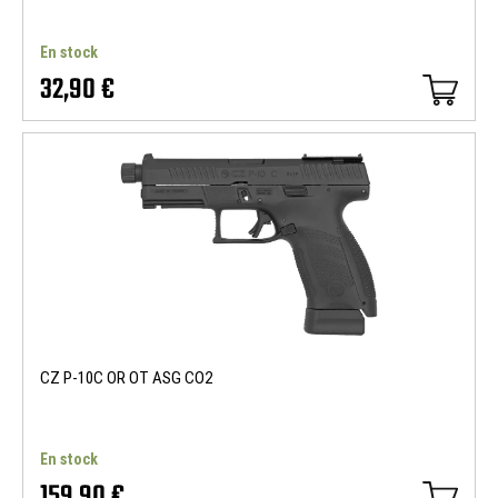
En stock
32,90 €
CZ P-10C OR OT ASG CO2
En stock
159,90 €