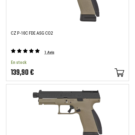
CZ P-10C FDE ASG CO2
1
Avis
En stock
139,90 €