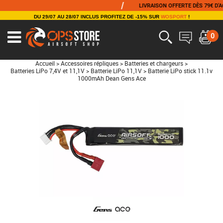
/
LIVRAISON OFFERTE DÈS 79€ D'ACHA
DU 29/07 AU 28/07 INCLUS PROFITEZ DE -15% SUR
WOSPORT
!
0
Accueil
>
Accessoires répliques
>
Batteries et chargeurs
>
Batteries LiPo 7,4V et 11,1V
>
Batterie LiPo 11,1V
>
Batterie LiPo stick 11.1v
1000mAh Dean Gens Ace