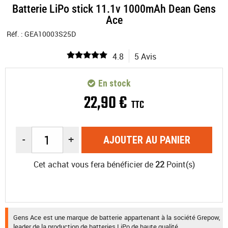
Batterie LiPo stick 11.1v 1000mAh Dean Gens
Ace
Réf. :
GEA10003S25D
4.8
5 Avis
En stock
22
,
90
€
TTC
-
+
AJOUTER AU PANIER
Cet achat vous fera bénéficier de
22
Point(s)
Gens Ace est une marque de batterie appartenant à la société Grepow,
leader de la production de batteries LiPo de haute qualité.