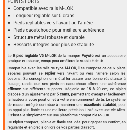
POINTS FORTS
Compatible avec rails M-LOK
Longueur réglable sur 5 crans
Pieds repliables vers l’avant ou l’arrière
Pieds caoutchouc pour meilleure adhérence
Structure métal robuste et durable
Ressorts intégrés pour plus de stabilité
Le
Bipied réglable V6 M-LOK
de la marque
Foyoto
est un accessoire
pratique et robuste, conçu pour améliorer la stabilité de tir.
Compatible avec les rails de type
M-LOK
, il se compose de deux pieds
séparés pouvant se
replier
vers l’avant ou vers l’arrière selon les
besoins. Sa conception en métal lui assure une bonne résistance à
l’usage, tandis que ses pieds en caoutchouc offrent une
adhérence
efficace
sur différents supports. Réglable de
15 à 20 cm
, ce bipied
dispose d’un ajustement par
5 crans
, permettant d’adapter facilement
la hauteur à votre position et à votre environnement de tir. Le système
de ressort intégré contribue à maintenir une
excellente stabilité
, pour
un appui plus fiable et une meilleure précision. Livré avec une clé Allen,
il s’installe simplement sur une plateforme compatible M-LOK.
Ce bipied compact, pliable et fiable est idéal pour gagner en confort, en
régularité et en précision lors de vos parties d'airsoft.