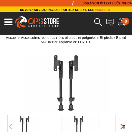
/
LIVRAISON OFFERTE DÈS 79€ D'ACHA
DU 29/07 AU 28/07 INCLUS PROFITEZ DE -15% SUR
WOSPORT
!
0
Accueil
>
Accessoires répliques
>
Les bi-pieds et poignées
>
Bi-pieds
>
Bipied
M-LOK 6-9" réglable V6 FOYOTO