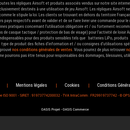
Toutes les répliques Airsoft et produits associés vendus sur notre site intern
clusivement destinés à une utilisation de jeu Airsoft. Les répliques Airsoft n
me le stipule la loi. Les clients se trouvant en dehors du territoire Françai
urs pays respectifs avant de valider et de se faire livrer une commande pour le
nes pratiques concernant l'utilisation obligatoire et / ou fortement recom
de casque tactique / protection de bas de visage) pour l'activité de loisir A
ndispensables pour des produits sensibles tels que : batteries LiPo, produits
type de produit des fiches d'information et / ou consignes d'utilisations spé
approuvé
nos conditions générales de ventes
. Vous pourrez de plus retrouver
no
us ne pourrons pas être tenus pour responsables des dommages, blessures, util
Mentions légales
Cookies
Conditions Génér
|
|
|
fiée ISO 9001 - SIRET : 91973774200032 - TVA IntraComm : FR29919737742 - © OP
-
OASIS Projet
OASIS Commerce