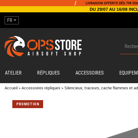
/
LIVRAISON OFFERTE DÈS 79€ D'ACHAT
DU 29/07 AU 16/08 I
FR
ATELIER
RÉPLIQUES
ACCESSOIRES
EQUIPEM
Accueil
>
Accessoires répliques
>
Silencieux, traceurs, cache flammes et a
PROMOTION