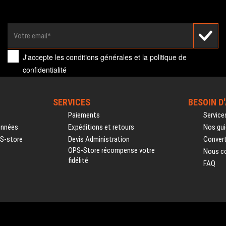
J'accepte les
conditions générales
et la
politique de
confidentialité
SERVICES
BESOIN D
Paiements
Service
onnées
Expéditions et retours
Nos gui
PS-store
Devis Administration
Convert
OPS-Store récompense votre
Nous c
fidélité
FAQ