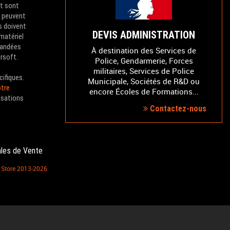
et sont
e peuvent
s doivent
DEVIS ADMINISTRATION
 matériel
mandées
À destination des Services de
irsoft.
Police, Gendarmerie, Forces
militaires, Services de Police
cifiques.
Municipale, Sociétés de R&D ou
tre
encore Écoles de Formations...
isations
Contactez-nous
ales de Vente
S Store 2013-2026