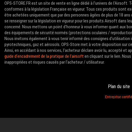
OPS-STORE.FR est un site de vente en ligne dédié à l'univers de l'Airsoft. 
conformes à la législation Française en vigueur. Tous ces produits sont ex
être achetées uniquement que par des personnes âgées de plus de 18 ans com
se renseigner sur la législation en vigueur pour les produits Airsoft dans le
concerné. Nous mettons un point d'honneur à vous informer quant aux bon
des équipements de sécurité normés (protections oculaires / reproductions 
Nous invitons également à vous tenir informé des consignes d'utilisation i
pyrotechniques, gaz et aérosols. OPS-Store met à votre disposition sur ce 
Ainsi, en accédant à nos services, l'acheteur déclare avoir lu, accepté et 
guide d'encadrement de la pratique de l'airsoft
en cliquant sur le lien. No
inappropriées et risques causés par l'acheteur / utilisateur.
Plan du site
Entreprise certi