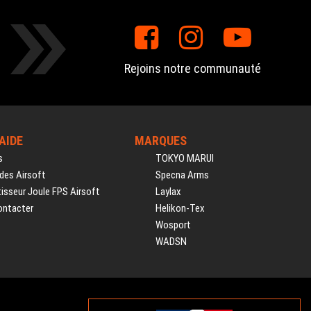
Rejoins notre communauté
'AIDE
MARQUES
s
TOKYO MARUI
des Airsoft
Specna Arms
isseur Joule FPS Airsoft
Laylax
ontacter
Helikon-Tex
Wosport
WADSN