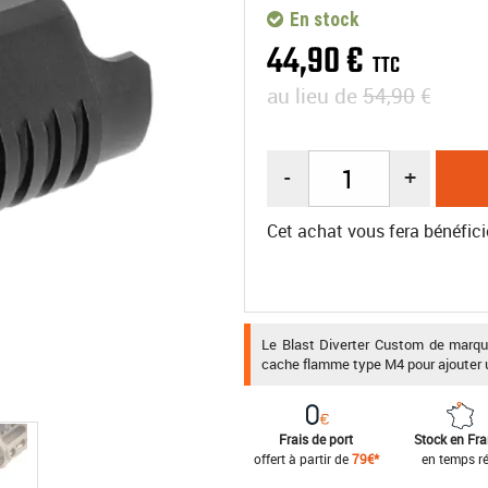
En stock
44
,
90
€
TTC
au lieu de
54,90
€
-
+
Cet achat vous fera bénéfici
Le Blast Diverter Custom de marqu
cache flamme type M4 pour ajouter un
Frais de port
Stock en Fr
offert à partir de
79€*
en temps ré