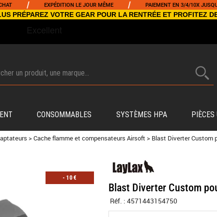
/
/
EXPÉDITION LE JOUR MÊME
PAIEMENT EN 3/4/10X JUSQU'À 500
NCLUS PRÉPAREZ VOTRE GEAR POUR LA RENTRÉE ET PROFITEZ D
ENT
CONSOMMABLES
SYSTÈMES HPA
PIÈCES
daptateurs
>
Cache flamme et compensateurs Airsoft
>
Blast Diverter Custom 
-
10
€
Blast Diverter Custom po
Réf. :
4571443154750