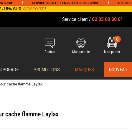
/
/
0€
SERVICE CLIENT ET ENTREPÔTS EN FRANCE
STOCK EN TEMP
E -15% SUR
WOSPORT
!
02 35 00 30 01
Service client /
0
Contact
Mon compte
Mon panier
 UPGRADE
PROMOTIONS
MARQUES
NOUVEAU
pour cache flamme Laylax
ur cache flamme Laylax