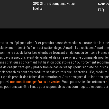
OPS-Store récompense votre
Nous c
fidélité
FAQ
Toutes les répliques Airsoft et produits associés vendus sur notre site intern
clusivement destinés à une utilisation de jeu Airsoft. Les répliques Airsoft n
me le stipule la loi. Les clients se trouvant en dehors du territoire Françai
urs pays respectifs avant de valider et de se faire livrer une commande pour le
nes pratiques concernant l'utilisation obligatoire et / ou fortement recom
de casque tactique / protection de bas de visage) pour l'activité de loisir A
ndispensables pour des produits sensibles tels que : batteries LiPo, produits
type de produit des fiches d'information et / ou consignes d'utilisations spé
approuvé
nos conditions générales de ventes
. Vous pourrez de plus retrouver
no
us ne pourrons pas être tenus pour responsables des dommages, blessures, util