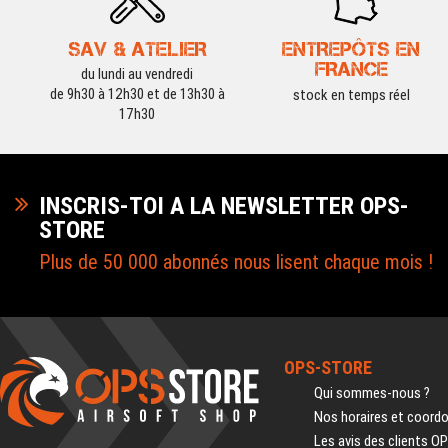
SAV & ATELIER
ENTREPÔTS EN
FRANCE
du lundi au vendredi
de 9h30 à 12h30 et de 13h30 à
stock en temps réel
17h30
INSCRIS-TOI A LA NEWSLETTER OPS-
STORE
Plus de 50 000 abonnés nous lisent chaque mois !
OPS-STORE
Qui sommes-nous ?
Nos horaires et coord
Les avis des clients O