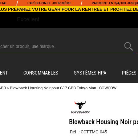
/
/
EXPÉDITION LE JOUR MÊME
PAIEMENT EN 3/4/10X JUSQU'À 5000
NCLUS PRÉPAREZ VOTRE GEAR POUR LA RENTRÉE ET PROFITEZ D
ENT
CONSOMMABLES
SYSTÈMES HPA
PIÈCES
GBB
>
Blowback Housing Noir pour G17 GBB Tokyo Marui COWCOW
Blowback Housing Noir 
Réf. :
CCT-TMG-045