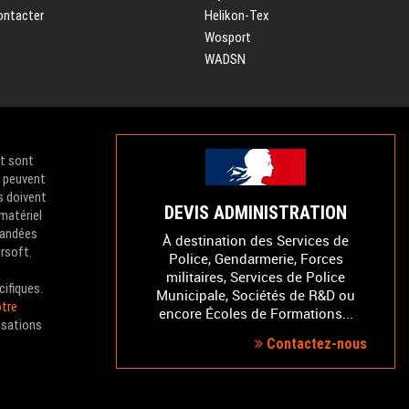
ontacter
Helikon-Tex
Wosport
WADSN
et sont
e peuvent
s doivent
DEVIS ADMINISTRATION
 matériel
mandées
À destination des Services de
irsoft.
Police, Gendarmerie, Forces
militaires, Services de Police
cifiques.
Municipale, Sociétés de R&D ou
tre
encore Écoles de Formations...
isations
Contactez-nous