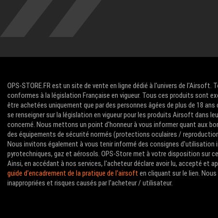
OPS-STORE.FR est un site de vente en ligne dédié à l'univers de l'Airsoft. 
conformes à la législation Française en vigueur. Tous ces produits sont ex
être achetées uniquement que par des personnes âgées de plus de 18 ans com
se renseigner sur la législation en vigueur pour les produits Airsoft dans le
concerné. Nous mettons un point d'honneur à vous informer quant aux bon
des équipements de sécurité normés (protections oculaires / reproductions 
Nous invitons également à vous tenir informé des consignes d'utilisation i
pyrotechniques, gaz et aérosols. OPS-Store met à votre disposition sur ce 
Ainsi, en accédant à nos services, l'acheteur déclare avoir lu, accepté et 
guide d'encadrement de la pratique de l'airsoft
en cliquant sur le lien. No
inappropriées et risques causés par l'acheteur / utilisateur.