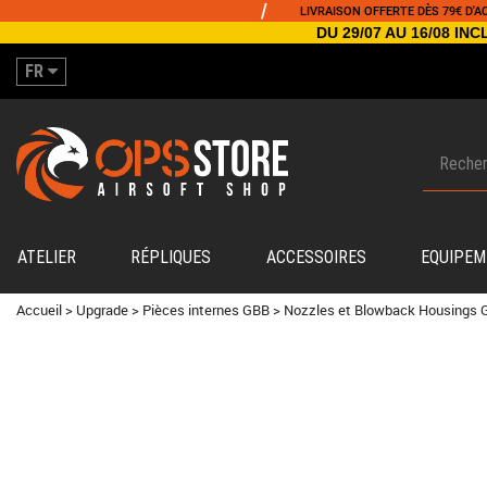
/
LIVRAISON OFFERTE DÈS 79€ D'ACHAT
DU 29/07 AU 16/08 I
FR
ATELIER
RÉPLIQUES
ACCESSOIRES
EQUIPEM
Accueil
>
Upgrade
>
Pièces internes GBB
>
Nozzles et Blowback Housings 