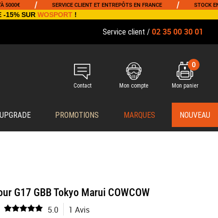
/
/
€
SERVICE CLIENT ET ENTREPÔTS EN FRANCE
STOCK EN TEMP
E -15% SUR
WOSPORT
!
02 35 00 30 01
Service client /
0
Contact
Mon compte
Mon panier
 UPGRADE
PROMOTIONS
MARQUES
NOUVEAU
pour G17 GBB Tokyo Marui COWCOW
5.0
1 Avis