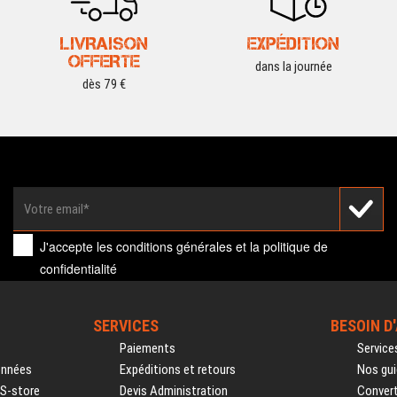
LIVRAISON
EXPÉDITION
OFFERTE
dans la journée
dès 79 €
J'accepte les
conditions générales
et la
politique de
confidentialité
SERVICES
BESOIN D
Paiements
Service
onnées
Expéditions et retours
Nos gui
PS-store
Devis Administration
Convert