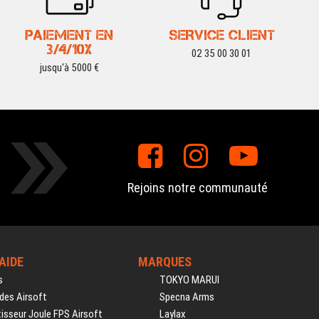
PAIEMENT EN
SERVICE CLIENT
3/4/10X
02 35 00 30 01
jusqu'à 5000 €
Rejoins notre communauté
'AIDE
MARQUES
s
TOKYO MARUI
des Airsoft
Specna Arms
isseur Joule FPS Airsoft
Laylax