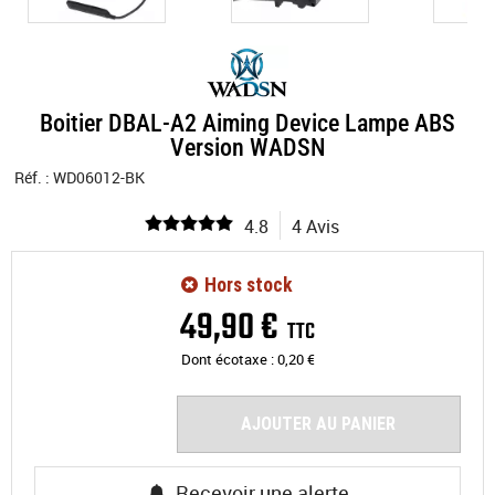
Boitier DBAL-A2 Aiming Device Lampe ABS
Version WADSN
Réf. :
WD06012-BK
4.8
4 Avis
Hors stock
49
,
90
€
TTC
Dont écotaxe :
0,20
€
AJOUTER AU PANIER
Recevoir une alerte