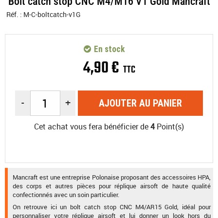
Bolt catch stop CNC M4/M16 V1 Gold Mancraft
Réf. :
M-C-boltcatch-v1G
En stock
4
,
90
€
TTC
-
+
AJOUTER AU PANIER
Cet achat vous fera bénéficier de
4
Point(s)
Mancraft est une entreprise Polonaise proposant des accessoires HPA,
des corps et autres pièces pour réplique airsoft de haute qualité
confectionnés avec un soin particulier.
On retrouve ici un bolt catch stop CNC M4/AR15 Gold, idéal pour
personnaliser votre réplique airsoft et lui donner un look hors du