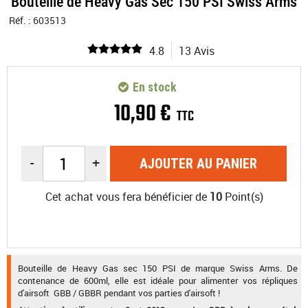
Bouteille de Heavy Gas Sec 150 PSI Swiss Arms
Réf. :
603513
4.8
13 Avis
En stock
10
,
90
€
TTC
-
+
AJOUTER AU PANIER
Cet achat vous fera bénéficier de
10
Point(s)
Bouteille de Heavy Gas sec 150 PSI de marque Swiss Arms. De
contenance de 600ml, elle est idéale pour alimenter vos répliques
d'airsoft GBB / GBBR pendant vos parties d'airsoft !