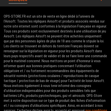
OPS-STORE.FR est un site de vente en ligne dédié à l'univers de
l'Airsoft. Toutes les répliques Airsoft et produits associés vendus sur
notre site internet sont conformes à la législation Française en vigueur.
Tous ces produits sont exclusivement destinés à une utilisation de jeu
Airsoft. Les répliques Airsoft ne peuvent être achetées uniquement
que par des personnes âgées de plus de 18 ans comme le stipule la loi.
Les clients se trouvant en dehors du territoire Français doivent se
renseigner sur la législation en vigueur pour les produits Airsoft dans
leurs pays respectifs avant de valider et de se faire livrer une commande
pour le matériel concerné. Nous mettons un point d'honneur à vous
informer quant aux bonnes pratiques concernant l'utilisation
obligatoire et / ou fortement recommandées des équipements de
sécurité normés (protections oculaires / reproductions de casque
tactique / protection de bas de visage) pour l'activité de loisir Airsoft.
Nous invitons également à vous tenir informé des consignes
d'utilisation indispensables pour des produits sensibles tels que :
batteries LiPo, produits pyrotechniques, gaz et aérosols. OPS-Store
met à votre disposition sur ce type de produit des fiches d'information
et / ou consignes d'utilisations spécifiques. Ainsi, en accédant à nos
services, l'acheteur déclare avoir lu, accepté et approuvé
nos conditions