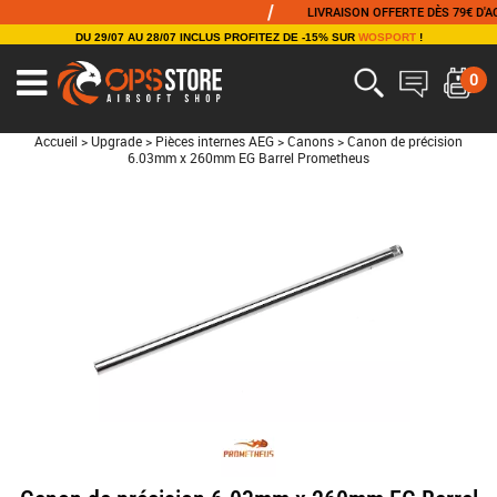
/
LIVRAISON OFFERTE DÈS 79€ D'ACHAT
DU 29/07 AU 28/07 INCLUS PROFITEZ DE -15% SUR
WOSPORT
!
0
Accueil
>
Upgrade
>
Pièces internes AEG
>
Canons
>
Canon de précision
6.03mm x 260mm EG Barrel Prometheus