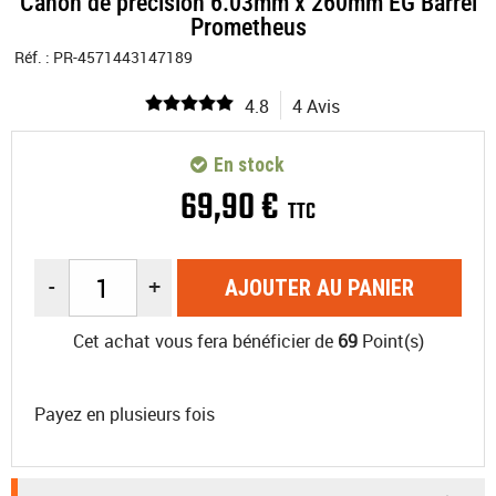
Canon de précision 6.03mm x 260mm EG Barrel
Prometheus
Réf. :
PR-4571443147189
4.8
4 Avis
En stock
69
,
90
€
TTC
-
+
AJOUTER AU PANIER
Cet achat vous fera bénéficier de
69
Point(s)
Payez en plusieurs fois