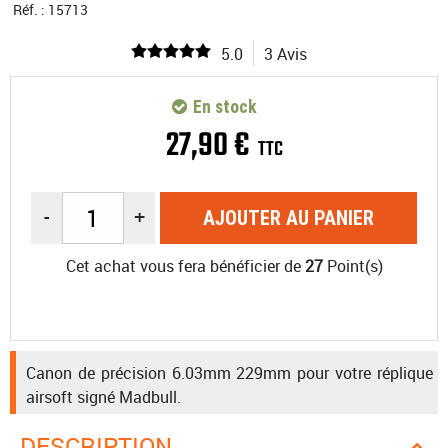
Réf. :
15713
5.0
3 Avis
En stock
27
,
90
€
TTC
-
+
AJOUTER AU PANIER
Cet achat vous fera bénéficier de
27
Point(s)
Canon de précision 6.03mm 229mm pour votre réplique
airsoft signé Madbull.
DESCRIPTION