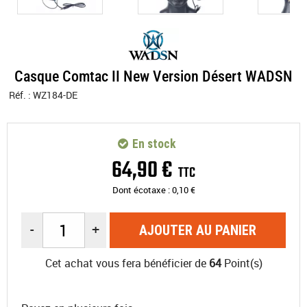
Casque Comtac II New Version Désert WADSN
Réf. :
WZ184-DE
En stock
64
,
90
€
TTC
Dont écotaxe :
0,10
€
-
+
AJOUTER AU PANIER
Cet achat vous fera bénéficier de
64
Point(s)