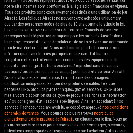
l'Airsoft. Toutes les répliques Airsoft et produits associés vendus sur
notre site internet sont conformes à la législation Française en vigueur.
Tous ces produits sont exclusivement destinés à une utilisation de jeu
Airsoft. Les répliques Airsoft ne peuvent être achetées uniquement
que par des personnes âgées de plus de 18 ans comme le stipule la loi.
Les clients se trouvant en dehors du territoire Français doivent se
renseigner sur la législation en vigueur pour les produits Airsoft dans
leurs pays respectifs avant de valider et de se faire livrer une commande
pour le matériel concerné. Nous mettons un point d'honneur à vous
informer quant aux bonnes pratiques concernant l'utilisation
obligatoire et / ou fortement recommandées des équipements de
sécurité normés (protections oculaires / reproductions de casque
tactique / protection de bas de visage) pour l'activité de loisir Airsoft.
Nous invitons également à vous tenir informé des consignes
d'utilisation indispensables pour des produits sensibles tels que :
batteries LiPo, produits pyrotechniques, gaz et aérosols. OPS-Store
met à votre disposition sur ce type de produit des fiches d'information
et / ou consignes d'utilisations spécifiques. Ainsi, en accédant à nos
services, l'acheteur déclare avoir lu, accepté et approuvé
nos conditions
générales de ventes
. Vous pourrez de plus retrouver
notre guide
d'encadrement de la pratique de l'airsoft
en cliquant sur le lien. Nous ne
pourrons pas être tenus pour responsables des dommages, blessures,
utilisations inappropriées et risques causés par l'acheteur / utilisateur.