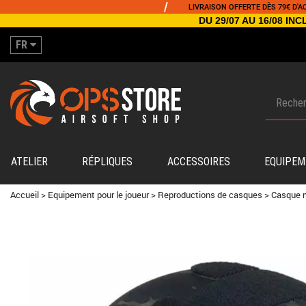
/
LIVRAISON OFFERTE DÈS 79€ D'ACHAT
DU 29/07 AU 16/08 I
FR
ATELIER
RÉPLIQUES
ACCESSOIRES
EQUIPEM
Accueil
>
Equipement pour le joueur
>
Reproductions de casques
>
Casque 