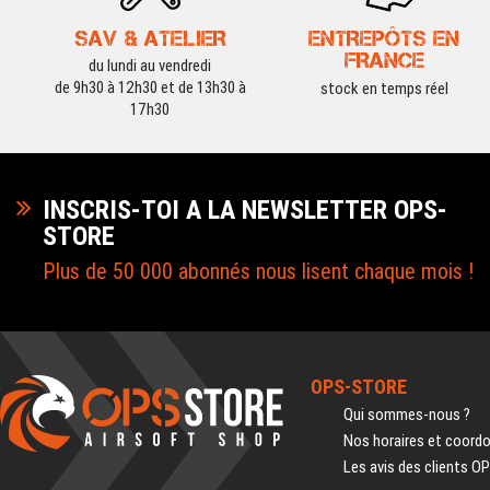
SAV & ATELIER
ENTREPÔTS EN
FRANCE
du lundi au vendredi
de 9h30 à 12h30 et de 13h30 à
stock en temps réel
17h30
INSCRIS-TOI A LA NEWSLETTER OPS-
STORE
Plus de 50 000 abonnés nous lisent chaque mois !
OPS-STORE
Qui sommes-nous ?
Nos horaires et coord
Les avis des clients O