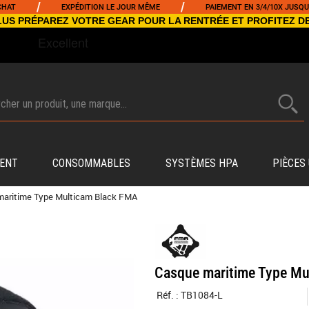
/
/
EXPÉDITION LE JOUR MÊME
PAIEMENT EN 3/4/10X JUSQU'À 500
NCLUS PRÉPAREZ VOTRE GEAR POUR LA RENTRÉE ET PROFITEZ D
ENT
CONSOMMABLES
SYSTÈMES HPA
PIÈCES
maritime Type Multicam Black FMA
Casque maritime Type Mu
Réf. :
TB1084-L