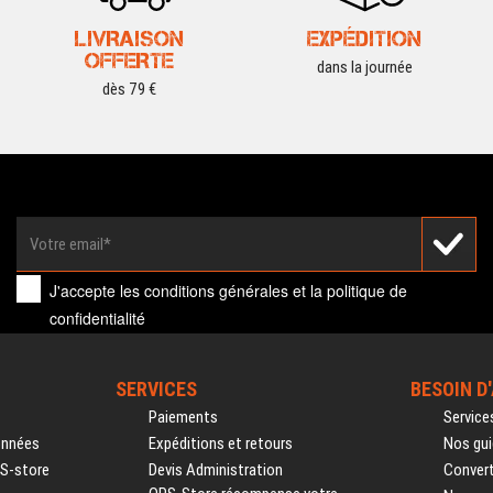
LIVRAISON
EXPÉDITION
OFFERTE
dans la journée
dès 79 €
J'accepte les
conditions générales
et la
politique de
confidentialité
SERVICES
BESOIN D
Paiements
Service
onnées
Expéditions et retours
Nos gui
PS-store
Devis Administration
Convert