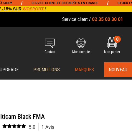
/
/
0€
SERVICE CLIENT ET ENTREPÔTS EN FRANCE
STOCK EN TEMP
E -15% SUR
WOSPORT
!
02 35 00 30 01
Service client /
0
Contact
Mon compte
Mon panier
 UPGRADE
PROMOTIONS
MARQUES
NOUVEAU
lticam Black FMA
5.0
1 Avis