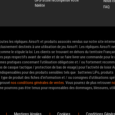
OPS-Store récompense votre
Nous c
fidélité
FAQ
Toutes les répliques Airsoft et produits associés vendus sur notre site intern
clusivement destinés à une utilisation de jeu Airsoft. Les répliques Airsoft n
me le stipule la loi. Les clients se trouvant en dehors du territoire Françai
urs pays respectifs avant de valider et de se faire livrer une commande pour le
nes pratiques concernant l'utilisation obligatoire et / ou fortement recom
de casque tactique / protection de bas de visage) pour l'activité de loisir A
ndispensables pour des produits sensibles tels que : batteries LiPo, produits
type de produit des fiches d'information et / ou consignes d'utilisations spé
approuvé
nos conditions générales de ventes
. Vous pourrez de plus retrouver
no
us ne pourrons pas être tenus pour responsables des dommages, blessures, util
Mentions légales
Cookies
Conditions Génér
|
|
|