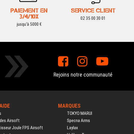
PAIEMENT EN
SERVICE CLIENT
3/4/10X
02 35 00 30 01
jusqu'à 5000 €
Rejoins notre communauté
'AIDE
MARQUES
s
TOKYO MARUI
des Airsoft
Specna Arms
isseur Joule FPS Airsoft
Laylax