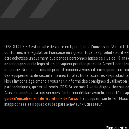
OPS-STORE.FR est un site de vente en ligne dédié à l'univers de l'Airsoft. 
conformes à la législation Française en vigueur. Tous ces produits sont ex
être achetées uniquement que par des personnes âgées de plus de 18 ans com
se renseigner sur la législation en vigueur pour les produits Airsoft dans le
concerné. Nous mettons un point d'honneur à vous informer quant aux bon
des équipements de sécurité normés (protections oculaires / reproductions 
Nous invitons également à vous tenir informé des consignes d'utilisation i
pyrotechniques, gaz et aérosols. OPS-Store met à votre disposition sur ce 
Ainsi, en accédant à nos services, l'acheteur déclare avoir lu, accepté et 
guide d'encadrement de la pratique de l'airsoft
en cliquant sur le lien. No
inappropriées et risques causés par l'acheteur / utilisateur.
Plan du site