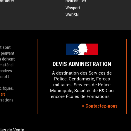
ontacter
Helikon-Tex
Wosport
WADSN
et sont
e peuvent
s doivent
DEVIS ADMINISTRATION
 matériel
mandées
À destination des Services de
irsoft.
Police, Gendarmerie, Forces
militaires, Services de Police
cifiques.
Municipale, Sociétés de R&D ou
tre
encore Écoles de Formations...
isations
Contactez-nous
ales de Vente