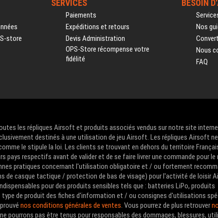
SERVICES
BESOIN D
Paiements
Service
onnées
Expéditions et retours
Nos gui
PS-store
Devis Administration
Convert
OPS-Store récompense votre
Nous c
fidélité
FAQ
Toutes les répliques Airsoft et produits associés vendus sur notre site intern
clusivement destinés à une utilisation de jeu Airsoft. Les répliques Airsoft n
me le stipule la loi. Les clients se trouvant en dehors du territoire Françai
urs pays respectifs avant de valider et de se faire livrer une commande pour le
nes pratiques concernant l'utilisation obligatoire et / ou fortement recom
de casque tactique / protection de bas de visage) pour l'activité de loisir A
ndispensables pour des produits sensibles tels que : batteries LiPo, produits
type de produit des fiches d'information et / ou consignes d'utilisations spé
approuvé
nos conditions générales de ventes
. Vous pourrez de plus retrouver
no
us ne pourrons pas être tenus pour responsables des dommages, blessures, util