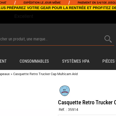
/
/
EXPÉDITION LE JOUR MÊME
PAIEMENT EN 3/4/10X JUSQU'À 500
NCLUS PRÉPAREZ VOTRE GEAR POUR LA RENTRÉE ET PROFITEZ D
ENT
CONSOMMABLES
SYSTÈMES HPA
PIÈCES
apeaux
>
Casquette Retro Trucker Cap Multicam Arid
Casquette Retro Trucker 
Réf. :
35914