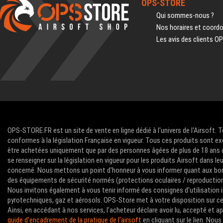
OPS-STORE
Qui sommes-nous ?
Nos horaires et coord
Les avis des clients O
OPS-STORE.FR est un site de vente en ligne dédié à l'univers de l'Airsoft. 
conformes à la législation Française en vigueur. Tous ces produits sont ex
être achetées uniquement que par des personnes âgées de plus de 18 ans com
se renseigner sur la législation en vigueur pour les produits Airsoft dans le
concerné. Nous mettons un point d'honneur à vous informer quant aux bon
des équipements de sécurité normés (protections oculaires / reproductions 
Nous invitons également à vous tenir informé des consignes d'utilisation i
pyrotechniques, gaz et aérosols. OPS-Store met à votre disposition sur ce 
Ainsi, en accédant à nos services, l'acheteur déclare avoir lu, accepté et 
guide d'encadrement de la pratique de l'airsoft
en cliquant sur le lien. No