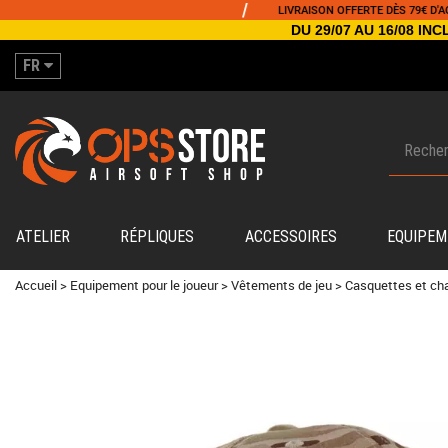
/
LIVRAISON OFFERTE DÈS 79€ D'ACHAT
DU 29/07 AU 16/08 I
FR
ATELIER
RÉPLIQUES
ACCESSOIRES
EQUIPEM
Accueil
>
Equipement pour le joueur
>
Vêtements de jeu
>
Casquettes et ch