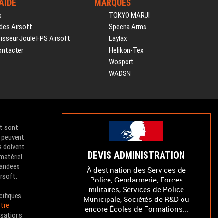
'AIDE
MARQUES
s
TOKYO MARUI
des Airsoft
Specna Arms
isseur Joule FPS Airsoft
Laylax
ontacter
Helikon-Tex
Wosport
WADSN
et sont
e peuvent
s doivent
DEVIS ADMINISTRATION
 matériel
mandées
À destination des Services de
irsoft.
Police, Gendarmerie, Forces
militaires, Services de Police
cifiques.
Municipale, Sociétés de R&D ou
tre
encore Écoles de Formations...
isations