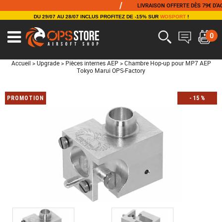
/
LIVRAISON OFFERTE DÈS 79€ D'ACHAT
DU 29/07 AU 28/07 INCLUS PROFITEZ DE -15% SUR
WOSPORT
!
0
Accueil
>
Upgrade
>
Pièces internes AEP
>
Chambre Hop-up pour MP7 AEP
Tokyo Marui OPS-Factory
PROMOTION
-
15
%