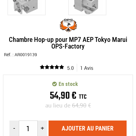
Chambre Hop-up pour MP7 AEP Tokyo Marui
OPS-Factory
Réf. :
AR0019139
5.0
1 Avis
En stock
54
,
90
€
TTC
au lieu de
64,90
€
-
+
AJOUTER AU PANIER