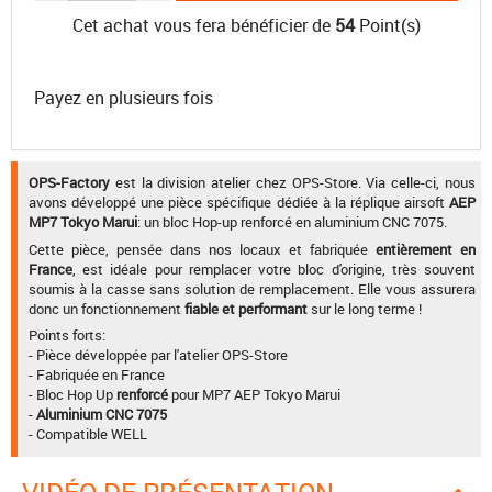
Cet achat vous fera bénéficier de
54
Point(s)
Payez en plusieurs fois
OPS-Factory
est la division atelier chez OPS-Store. Via celle-ci, nous
avons développé une pièce spécifique dédiée à la réplique airsoft
AEP
MP7 Tokyo Marui
: un bloc Hop-up renforcé en aluminium CNC 7075.
Cette pièce, pensée dans nos locaux et fabriquée
entièrement en
France
, est idéale pour remplacer votre bloc d'origine, très souvent
soumis à la casse sans solution de remplacement. Elle vous assurera
donc un fonctionnement
fiable et performant
sur le long terme !
Points forts:
- Pièce développée par l'atelier OPS-Store
- Fabriquée en France
- Bloc Hop Up
renforcé
pour MP7 AEP Tokyo Marui
-
Aluminium CNC 7075
- Compatible WELL
VIDÉO DE PRÉSENTATION