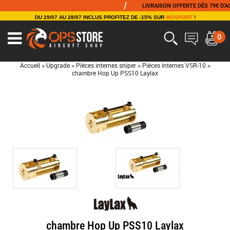
/
LIVRAISON OFFERTE DÈS 79€ D'ACHA
DU 29/07 AU 28/07 INCLUS PROFITEZ DE -15% SUR
WOSPORT
!
0
Accueil
>
Upgrade
>
Pièces internes sniper
>
Pièces internes VSR-10
>
chambre Hop Up PSS10 Laylax
chambre Hop Up PSS10 Laylax