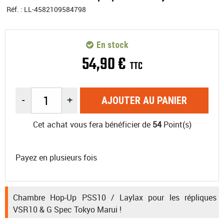
Réf. :
LL-4582109584798
En stock
54
,
90
€
TTC
-
+
AJOUTER AU PANIER
Cet achat vous fera bénéficier de
54
Point(s)
Payez en plusieurs fois
Chambre Hop-Up PSS10 / Laylax pour les répliques
VSR10 & G Spec Tokyo Marui !