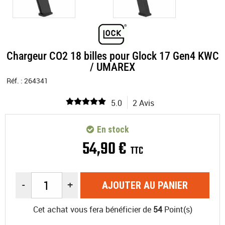
Chargeur CO2 18 billes pour Glock 17 Gen4 KWC
/ UMAREX
Réf. :
264341
5.0
2 Avis
En stock
54
,
90
€
TTC
-
+
AJOUTER AU PANIER
Cet achat vous fera bénéficier de
54
Point(s)