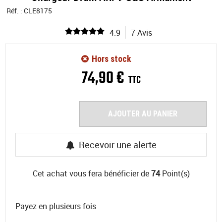
Réf. :
CLE8175
4.9
7 Avis
Hors stock
74
,
90
€
TTC
AJOUTER AU PANIER
Recevoir une alerte
Cet achat vous fera bénéficier de
74
Point(s)
Payez en plusieurs fois