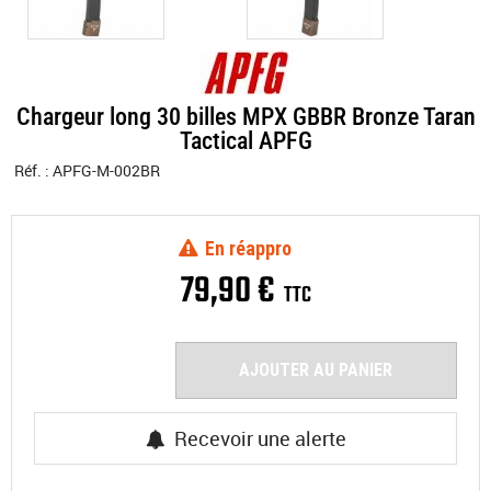
Chargeur long 30 billes MPX GBBR Bronze Taran
Tactical APFG
Réf. :
APFG-M-002BR
En réappro
79
,
90
€
TTC
AJOUTER AU PANIER
Recevoir une alerte