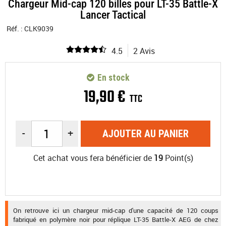
Chargeur Mid-cap 120 billes pour LT-35 Battle-X
Lancer Tactical
Réf. :
CLK9039
4.5
2 Avis
En stock
19
,
90
€
TTC
-
+
AJOUTER AU PANIER
Cet achat vous fera bénéficier de
19
Point(s)
On retrouve ici un chargeur mid-cap d'une capacité de 120 coups
fabriqué en polymère noir pour réplique LT-35 Battle-X AEG de chez