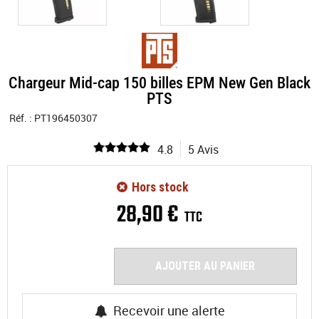
Chargeur Mid-cap 150 billes EPM New Gen Black
PTS
Réf. :
PT196450307
4.8
5 Avis
Hors stock
28
,
90
€
TTC
AJOUTER AU PANIER
Recevoir une alerte