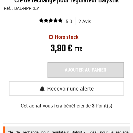
Clé de rechange pour régulateur Balystik
Réf. :
BAL-HPRKEY
5.0
2 Avis
Hors stock
3
,
90
€
TTC
AJOUTER AU PANIER
Recevoir une alerte
Cet achat vous fera bénéficier de
3
Point(s)
Clé de rechange pour régulateur Balystik, idéal pour le réglage