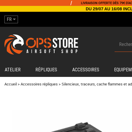
/
/
LIVRAISON OFFERTE DÈS 79€ D'ACHAT
DU 29/07 AU 16/08 I
FR
ATELIER
RÉPLIQUES
ACCESSOIRES
EQUIPEM
Accueil
>
Accessoires répliques
>
Silencieux, traceurs, cache flammes et a