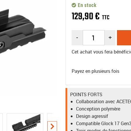
En stock
129
,
90
€
TTC
-
+
Cet achat vous fera bénéfici
Payez en plusieurs fois
POINTS FORTS
Collaboration avec ACET
Conception polymère
Design agressif
Compatible Glock 17 Gen3
Trois modes de fonctionn