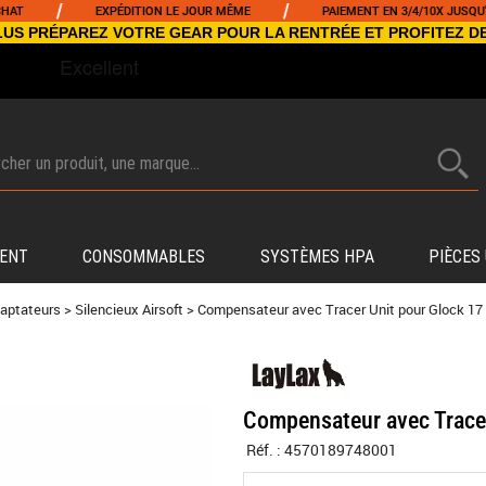
/
EXPÉDITION LE JOUR MÊME
PAIEMENT EN 3/4/10X JUSQU'À 5000€
NCLUS PRÉPAREZ VOTRE GEAR POUR LA RENTRÉE ET PROFITEZ D
ENT
CONSOMMABLES
SYSTÈMES HPA
PIÈCES
daptateurs
>
Silencieux Airsoft
>
Compensateur avec Tracer Unit pour Glock 17
Compensateur avec Tracer
Réf. :
4570189748001