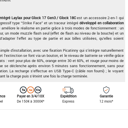
ntégré Laylax pour Glock 17 Gen3 / Glock 18C
est un accessoire 2-en-1 qui
ressif type “Strike Face” et un traceur intégré
développé en collaboration
Il améliore le réalisme en partie grâce à trois modes de fonctionnement : un
, un mode muzzle flash seul (effet de flash au niveau de la bouche) et un
adapter l’effet au type de partie et aux billes utilisées, qu’elles soient
ple d'installation, avec une fixation Picatinny qui s’intègre naturellement
et l’extinction se font via un bouton, et le niveau de batterie se vérifie grâce
tats : vert pour plus de 60%, orange entre 30 et 60%, et rouge pour moins de
ue se déclenche après environ 5 minutes sans fonctionnement, sans pour
tion. La recharge s’effectue en USB Type-C (câble non fourni) ; le voyant
nt la charge puis s’éteint une fois la charge terminée.
ance
Payer en 3/4/10X
Expédition
Garantie
el
De 150€ à 3000€*
Express
12 mois*