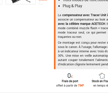
Plug & Play
Le
compensateur avec Tracer Unit i
associe un compensateur au look ag
avec la célèbre marque ACETECH
. 
mode combiné muzzle flash + traceur
mode traceur seul, ce qui permet d’
traçantes ou non.
Ce montage est conçu pour rester sim
sous le canon. À l’usage, l’allumage 
à un indicateur interne avec trois é
30%. Une mise en veille automatiq
autant couper totalement l’alimenta
d’indication clignote lentement penda
Frais de port
Stock en Fr
offert à partir de
79€*
en temps ré