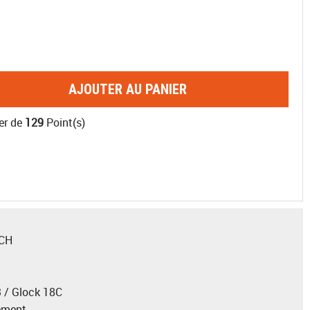
AJOUTER AU PANIER
er de
129
Point(s)
ECH
 / Glock 18C
ement