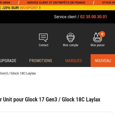
/
/
SERVICE CLIENT ET ENTREPÔTS EN FRANCE
STOCK EN TEMPS RÉ
E -15% SUR
WOSPORT
!
02 35 00 30 01
Service client /
0
Contact
Mon compte
Mon panier
 UPGRADE
PROMOTIONS
MARQUES
NOUVEAU
 Gen3 / Glock 18C Laylax
 Unit pour Glock 17 Gen3 / Glock 18C Laylax