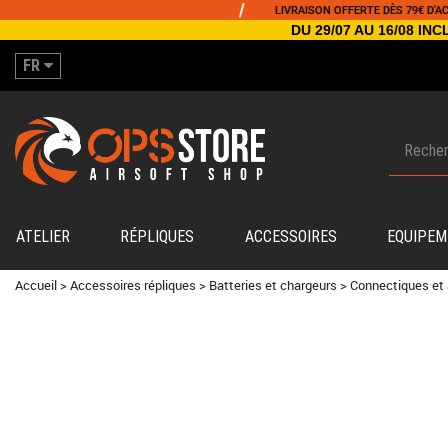
/
LIVRAISON OFFERTE DÈS 79€ D'ACHAT
DU 29/07 AU 16/08 I
FR
ATELIER
RÉPLIQUES
ACCESSOIRES
EQUIPEM
Accueil
>
Accessoires répliques
>
Batteries et chargeurs
>
Connectiques et