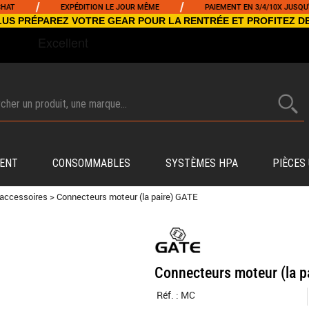
/
/
EXPÉDITION LE JOUR MÊME
PAIEMENT EN 3/4/10X JUSQU'À 5000€
NCLUS PRÉPAREZ VOTRE GEAR POUR LA RENTRÉE ET PROFITEZ D
ENT
CONSOMMABLES
SYSTÈMES HPA
PIÈCES
 accessoires
>
Connecteurs moteur (la paire) GATE
Connecteurs moteur (la p
Réf. :
MC