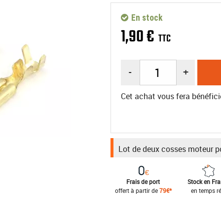
En stock
1
,
90
€
TTC
-
+
Cet achat vous fera bénéfici
Lot de deux cosses moteur po
Frais de port
Stock en Fr
offert à partir de
79€*
en temps ré