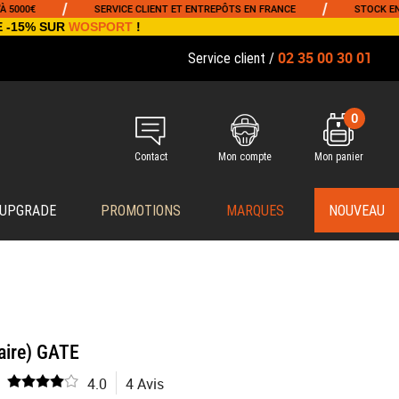
/
/
SERVICE CLIENT ET ENTREPÔTS EN FRANCE
STOCK EN TEMPS
E -15% SUR
WOSPORT
!
02 35 00 30 01
Service client /
0
Contact
Mon compte
Mon panier
 UPGRADE
PROMOTIONS
MARQUES
NOUVEAU
aire) GATE
4.0
4 Avis