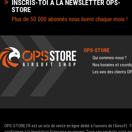
INSCRIS-TOI A LA NEWSLETTER OPS-
STORE
Plus de 50 000 abonnés nous lisent chaque mois !
OPS-STORE
Qui sommes-nous ?
Nos horaires et coord
Les avis des clients O
OPS-STORE.FR est un site de vente en ligne dédié à l'univers de l'Airsoft. 
conformes à la législation Française en vigueur. Tous ces produits sont ex