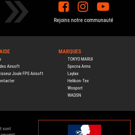
Rejoins notre communauté
'AIDE
MARQUES
s
TOKYO MARUI
des Airsoft
Specna Arms
isseur Joule FPS Airsoft
Laylax
ontacter
Helikon-Tex
Wosport
WADSN
et sont
e peuvent