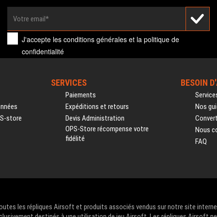
J'accepte les
conditions générales
et la
politique de
confidentialité
SERVICES
BESOIN D
Paiements
Service
onnées
Expéditions et retours
Nos gui
PS-store
Devis Administration
Convert
OPS-Store récompense votre
Nous c
fidélité
FAQ
Toutes les répliques Airsoft et produits associés vendus sur notre site intern
clusivement destinés à une utilisation de jeu Airsoft. Les répliques Airsoft n