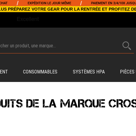
/
/
T
EXPÉDITION LE JOUR MÊME
PAIEMENT EN 3/4/10X JUSQU'À 5
NCLUS PRÉPAREZ VOTRE GEAR POUR LA RENTRÉE ET PROFITEZ D
ENT
CONSOMMABLES
SYSTÈMES HPA
PIÈCES
UITS DE LA MARQUE CR