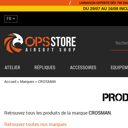
/
LIVRAISON OFFERTE DÈS 79€ D'ACHA
DU 29/07 AU 16/08 I
FR
ATELIER
RÉPLIQUES
ACCESSOIRES
EQUIPEM
Accueil
>
Marques
>
CROSMAN
PROD
Retrouvez tous les produits de la marque
CROSMAN.
Retrouvez toutes nos marques