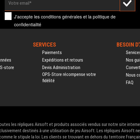
J'accepte les
conditions générales
et la
politique de
confidentialité
SERVICES
BESOIN D
Paiements
Service
onnées
Expéditions et retours
Nos gui
PS-store
Devis Administration
Convert
OPS-Store récompense votre
Nous c
fidélité
FAQ
Toutes les répliques Airsoft et produits associés vendus sur notre site intern
clusivement destinés à une utilisation de jeu Airsoft. Les répliques Airsoft n
me le stipule la loi. Les clients se trouvant en dehors du territoire Françai