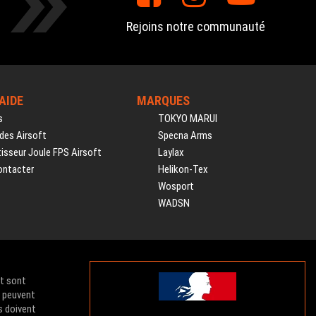
Rejoins notre communauté
'AIDE
MARQUES
s
TOKYO MARUI
des Airsoft
Specna Arms
isseur Joule FPS Airsoft
Laylax
ontacter
Helikon-Tex
Wosport
WADSN
et sont
e peuvent
s doivent