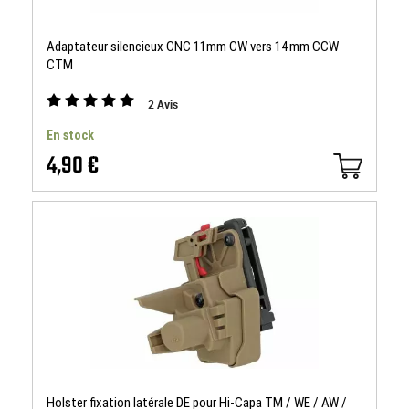
Adaptateur silencieux CNC 11mm CW vers 14mm CCW
CTM
2
Avis
En stock
4,90 €
Holster fixation latérale DE pour Hi-Capa TM / WE / AW /