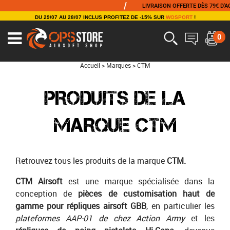
/
/
LIVRAISON OFFERTE DÈS 79€ D'ACHAT
DU 29/07 AU 28/07 INCLUS PROFITEZ DE -15% SUR
WOSPORT
!
0
Accueil
>
Marques
>
CTM
PRODUITS DE LA
MARQUE CTM
Retrouvez tous les produits de la marque
CTM.
CTM Airsoft
est une marque spécialisée dans la
conception de
pièces de customisation haut de
gamme pour répliques airsoft GBB
, en particulier les
plateformes AAP-01 de chez Action Army
et les