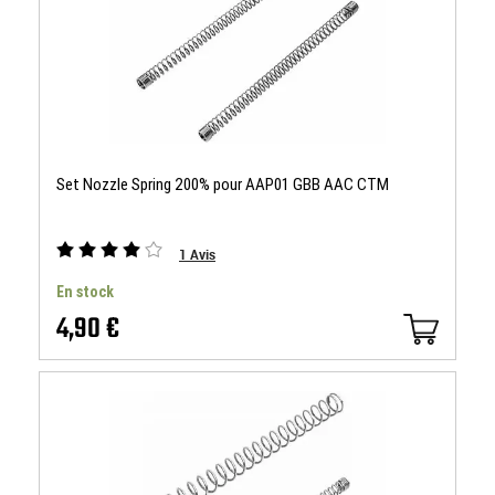
Set Nozzle Spring 200% pour AAP01 GBB AAC CTM
1
Avis
En stock
4,90 €