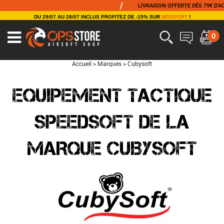
/
LIVRAISON OFFERTE DÈS 79€ D'ACHA
DU 29/07 AU 28/07 INCLUS PROFITEZ DE -15% SUR
WOSPORT
!
0
Accueil
>
Marques
>
Cubysoft
EQUIPEMENT TACTIQUE
SPEEDSOFT DE LA
MARQUE CUBYSOFT