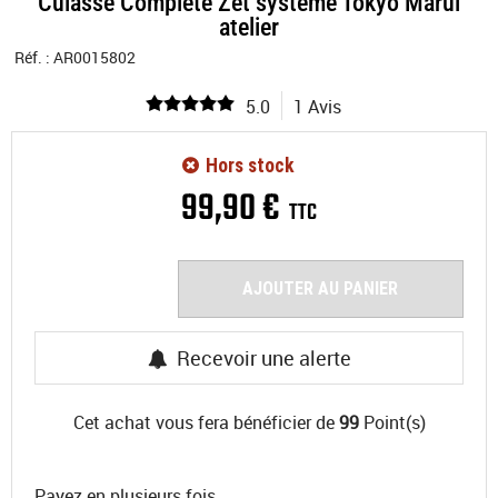
Culasse Complète Zet systeme Tokyo Marui
atelier
Réf. :
AR0015802
5.0
1 Avis
Hors stock
99
,
90
€
TTC
AJOUTER AU PANIER
Recevoir une alerte
Cet achat vous fera bénéficier de
99
Point(s)
Payez en plusieurs fois