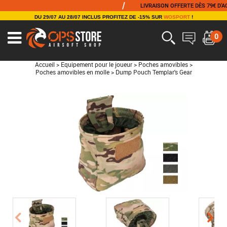
/
LIVRAISON OFFERTE DÈS 79€ D'ACHAT
DU 29/07 AU 28/07 INCLUS PROFITEZ DE -15% SUR
WOSPORT
!
0
Accueil
>
Equipement pour le joueur
>
Poches amovibles
>
Poches amovibles en molle
>
Dump Pouch Templar's Gear