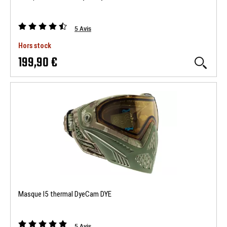
5
Avis
Hors stock
199,90 €
Masque I5 thermal DyeCam DYE
5
Avis