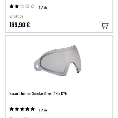
1
Avis
En stock
189,90 €
Ecran Thermal Smoke Silver I4/I5 DYE
1
Avis