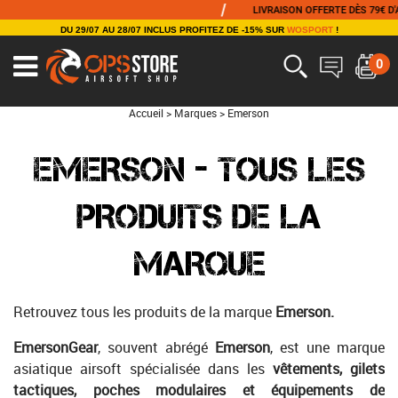
/
/
LIVRAISON OFFERTE DÈS 79€ D'ACHAT
DU 29/07 AU 28/07 INCLUS PROFITEZ DE -15% SUR
WOSPORT
!
0
Accueil
>
Marques
>
Emerson
EMERSON - TOUS LES
PRODUITS DE LA
MARQUE
Retrouvez tous les produits de la marque
Emerson.
EmersonGear
, souvent abrégé
Emerson
, est une marque
asiatique airsoft spécialisée dans les
vêtements, gilets
tactiques, poches modulaires et équipements de