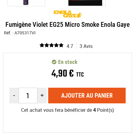
Fumigène Violet EG25 Micro Smoke Enola Gaye
Réf. :
A705317VI
4.7
3 Avis
En stock
4
,
90
€
TTC
-
+
AJOUTER AU PANIER
Cet achat vous fera bénéficier de
4
Point(s)