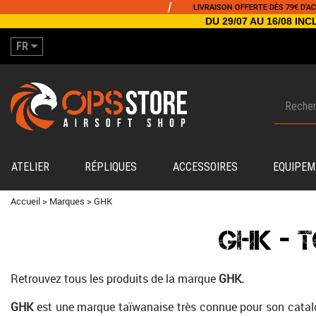
/
/
LIVRAISON OFFERTE DÈS 79€ D'ACHAT
DU 29/07 AU 16/08 I
FR
ATELIER
RÉPLIQUES
ACCESSOIRES
EQUIPEM
Accueil
>
Marques
>
GHK
GHK - 
Retrouvez tous les produits de la marque
GHK.
GHK
est une marque taïwanaise très connue pour son cata