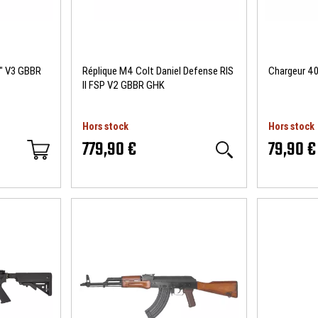
5" V3 GBBR
Réplique M4 Colt Daniel Defense RIS
Chargeur 40
II FSP V2 GBBR GHK
Hors stock
Hors stock
779,90 €
79,90 €