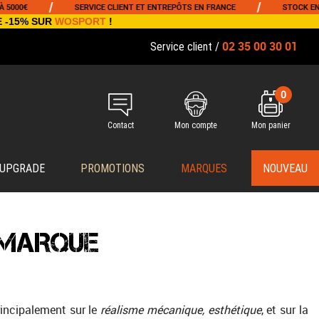
/
/
SERVICE CLIENT ET ENTREPÔTS EN FRANCE
STOCK EN TEMPS RÉ
E -15% SUR
WOSPORT
!
02 35 00 30 01
Service client /
0
Contact
Mon compte
Mon panier
 UPGRADE
PROMOTIONS
MARQUES
NOUVEAU
 MARQUE
principalement sur le
réalisme mécanique, esthétique
, et sur la