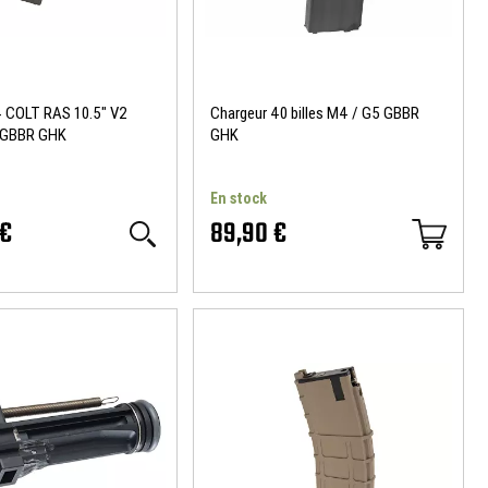
4 COLT RAS 10.5" V2
Chargeur 40 billes M4 / G5 GBBR
 GBBR GHK
GHK
En stock
 €
89,90 €