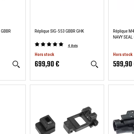
K GBBR
Réplique SIG-553 GBBR GHK
Réplique M
NAVY SEAL
4
Avis
Hors stock
Hors stock
699,90 €
599,90