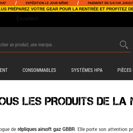
/
EXPÉDITION LE JOUR MÊME
PAIEMENT EN 3/4/10X JUSQU'À 5000€
NCLUS PRÉPAREZ VOTRE GEAR POUR LA RENTRÉE ET PROFITEZ D
ENT
CONSOMMABLES
SYSTÈMES HPA
PIÈCES
TOUS LES PRODUITS DE LA
logue de
répliques airsoft gaz GBBR
. Elle porte son attention 