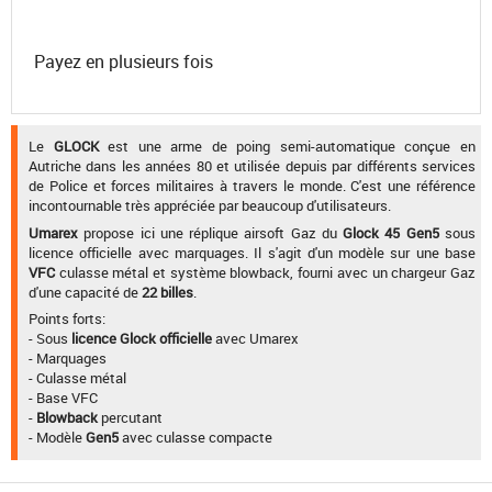
Payez en plusieurs fois
Le
GLOCK
est une arme de poing semi-automatique conçue en
Autriche dans les années 80 et utilisée depuis par différents services
de Police et forces militaires à travers le monde. C'est une référence
incontournable très appréciée par beaucoup d'utilisateurs.
Umarex
propose ici une réplique airsoft Gaz du
Glock 45 Gen5
sous
licence officielle avec marquages. Il s'agit d'un modèle sur une base
VFC
culasse métal et système blowback, fourni avec un chargeur Gaz
d'une capacité de
22 billes
.
Points forts:
- Sous
licence Glock officielle
avec Umarex
- Marquages
- Culasse métal
- Base VFC
-
Blowback
percutant
- Modèle
Gen5
avec culasse compacte