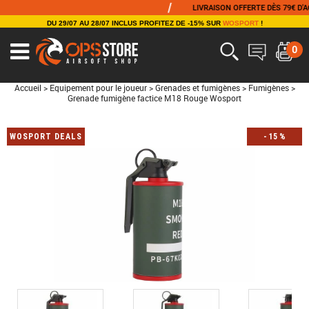
/
LIVRAISON OFFERTE DÈS 79€ D'ACHA
DU 29/07 AU 28/07 INCLUS PROFITEZ DE -15% SUR
WOSPORT
!
0
Accueil
>
Equipement pour le joueur
>
Grenades et fumigènes
>
Fumigènes
>
Grenade fumigène factice M18 Rouge Wosport
WOSPORT DEALS
-
15
%