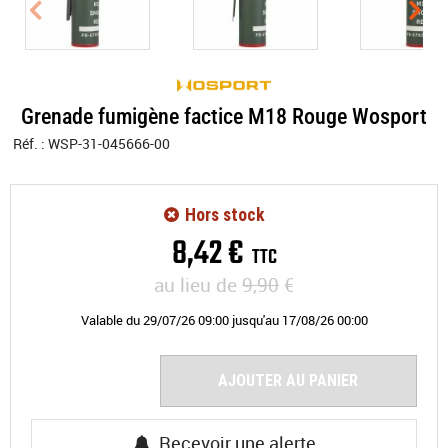
Grenade fumigène factice M18 Rouge Wosport
Réf. :
WSP-31-045666-00
Hors stock
8
,
42
€
TTC
au lieu de
9,90
€
Valable
du
29/07/26 09:00
jusqu'au
17/08/26 00:00
AJOUTER AU PANIER
Recevoir une alerte