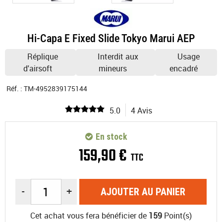
Hi-Capa E Fixed Slide Tokyo Marui AEP
Réplique
Interdit aux
Usage
d'airsoft
mineurs
encadré
Réf. :
TM-4952839175144
5.0
4 Avis
En stock
159
,
90
€
TTC
-
+
AJOUTER AU PANIER
Cet achat vous fera bénéficier de
159
Point(s)