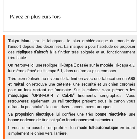
Payez en plusieurs fois
Tokyo Marui
est le fabriquant le plus emblématique du monde de
l'airsoft depuis des décennies. La marque a pour habitude de proposer
des
répliques d'airsoft
à la finition très soignée et au fonctionnement
très fiable.
On retrouve ici une réplique
Hi-Capa E
basée sur le modèle Hi-capa 4.3,
lui même dérivé du Hi-capa 5.1, dans un format plus compact.
Très bien réalisée au niveau de la finition avec une fabrication en
ABS
et
métal
, on retrouve une détente, une sécurité et un chien chromés
pour
un look sortant de l'ordinaire
. Sur la culasse sont présents les
marquages "OPS-M.R.R / Cal.45"
finements sérigraphiés. Vous
retrouverez également un
rail tactique
présent sous le canon vous
offrant la possibilité d'ajouter divers accessoires tactiques.
Sa
propulsion électrique
lui confère une très
bonne réactivité
, une
bonne cadence de tir
ainsi qu'un
fonctionnement silencieux
.
Il vous sera possible de profiter d'un
mode full-automatique
en tirant
simplement le chien vers l'arrière.