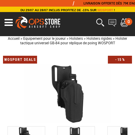
/
LIVRAISON OFFERTE DÈS 79€ D'ACHAT
DU 29/07 AU 28/07 INCLUS PROFITEZ DE -15% SUR
WOSPORT
!
0
Accueil
>
Equipement pour le joueur
>
Holsters
>
Holsters rigides
>
Holster
tactique universel GB-84 pour réplique de poing WOSPORT
WOSPORT DEALS
-
15
%