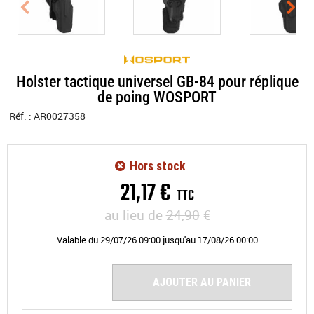
Holster tactique universel GB-84 pour réplique
de poing WOSPORT
Réf. :
AR0027358
Hors stock
21
,
17
€
TTC
au lieu de
24,90
€
Valable
du
29/07/26 09:00
jusqu'au
17/08/26 00:00
AJOUTER AU PANIER