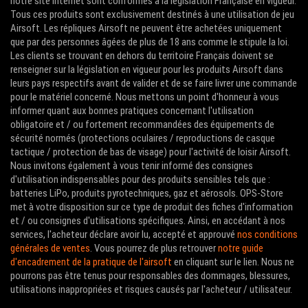
notre site internet sont conformes à la législation Française en vigueur.
Tous ces produits sont exclusivement destinés à une utilisation de jeu
Airsoft. Les répliques Airsoft ne peuvent être achetées uniquement
que par des personnes âgées de plus de 18 ans comme le stipule la loi.
Les clients se trouvant en dehors du territoire Français doivent se
renseigner sur la législation en vigueur pour les produits Airsoft dans
leurs pays respectifs avant de valider et de se faire livrer une commande
pour le matériel concerné. Nous mettons un point d'honneur à vous
informer quant aux bonnes pratiques concernant l'utilisation
obligatoire et / ou fortement recommandées des équipements de
sécurité normés (protections oculaires / reproductions de casque
tactique / protection de bas de visage) pour l'activité de loisir Airsoft.
Nous invitons également à vous tenir informé des consignes
d'utilisation indispensables pour des produits sensibles tels que :
batteries LiPo, produits pyrotechniques, gaz et aérosols. OPS-Store
met à votre disposition sur ce type de produit des fiches d'information
et / ou consignes d'utilisations spécifiques. Ainsi, en accédant à nos
services, l'acheteur déclare avoir lu, accepté et approuvé
nos conditions
générales de ventes
. Vous pourrez de plus retrouver
notre guide
d'encadrement de la pratique de l'airsoft
en cliquant sur le lien. Nous ne
pourrons pas être tenus pour responsables des dommages, blessures,
utilisations inappropriées et risques causés par l'acheteur / utilisateur.