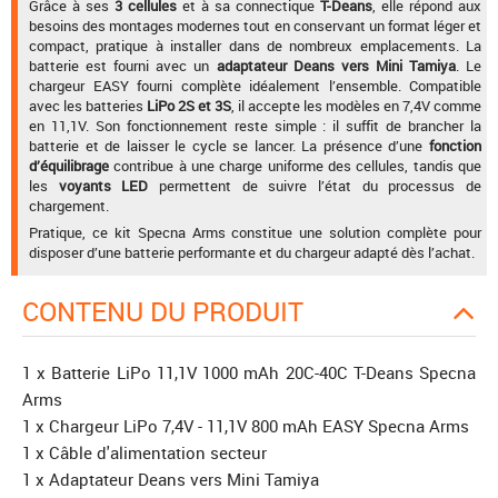
Grâce à ses
3 cellules
et à sa connectique
T-Deans
, elle répond aux
besoins des montages modernes tout en conservant un format léger et
compact, pratique à installer dans de nombreux emplacements. La
batterie est fourni avec un
adaptateur Deans vers Mini Tamiya
. Le
chargeur EASY fourni complète idéalement l’ensemble. Compatible
avec les batteries
LiPo 2S et 3S
, il accepte les modèles en 7,4V comme
en 11,1V. Son fonctionnement reste simple : il suffit de brancher la
batterie et de laisser le cycle se lancer. La présence d’une
fonction
d’équilibrage
contribue à une charge uniforme des cellules, tandis que
les
voyants LED
permettent de suivre l’état du processus de
chargement.
Pratique, ce kit Specna Arms constitue une solution complète pour
disposer d’une batterie performante et du chargeur adapté dès l’achat.
CONTENU DU PRODUIT
1 x Batterie LiPo 11,1V 1000 mAh 20C-40C T-Deans Specna
Arms
1 x Chargeur LiPo 7,4V - 11,1V 800 mAh EASY Specna Arms
1 x Câble d'alimentation secteur
1 x Adaptateur Deans vers Mini Tamiya