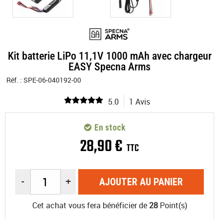
Kit batterie LiPo 11,1V 1000 mAh avec chargeur
EASY Specna Arms
Réf. :
SPE-06-040192-00
5.0
1 Avis
En stock
28
,
90
€
TTC
-
+
AJOUTER AU PANIER
Cet achat vous fera bénéficier de
28
Point(s)