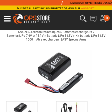
/
LIVRAISON OFFERTE DÈS 79€ D'ACHAT
DU 29/07 AU 28/07 INCLUS PROFITEZ DE -15% SUR
WOSPORT
!
0
Accueil
>
Accessoires répliques
>
Batteries et chargeurs
>
Batteries LiPo 7,4V et 11,1V
>
Batterie LiPo 11,1V
>
Kit batterie LiPo 11,1V
1000 mAh avec chargeur EASY Specna Arms