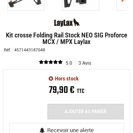
Kit crosse Folding Rail Stock NEO SIG Proforce
MCX / MPX Laylax
Réf. :
4571443187048
5.0
3 Avis
Hors stock
79
,
90
€
TTC
AJOUTER AU PANIER
Recevoir une alerte