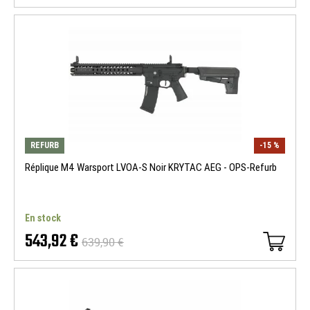
REFURB
-15 %
Réplique M4 Warsport LVOA-S Noir KRYTAC AEG - OPS-Refurb
En stock
543,92 €
639,90 €