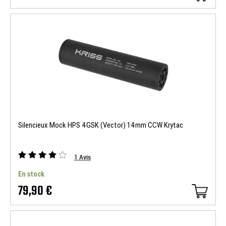
Silencieux Mock HPS 4GSK (Vector) 14mm CCW Krytac
1
Avis
En stock
79,90 €