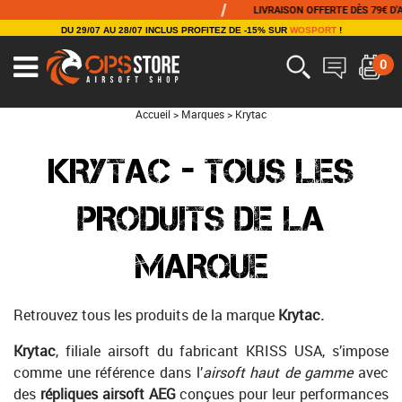
/
/
LIVRAISON OFFERTE DÈS 79€ D'ACHAT
DU 29/07 AU 28/07 INCLUS PROFITEZ DE -15% SUR
WOSPORT
!
0
Accueil
>
Marques
>
Krytac
KRYTAC - TOUS LES
PRODUITS DE LA
MARQUE
Retrouvez tous les produits de la marque
Krytac.
Krytac
, filiale airsoft du fabricant KRISS USA, s’impose
comme une référence dans l’
airsoft haut de gamme
avec
des
répliques airsoft AEG
conçues pour leur performances