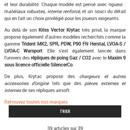
et leur durabilité. Chaque modèle est pensé avec rigueur :
m
atériaux robustes, interne renforcé
, et un souci du détail
qui en fait un choix privilégié pour les joueurs exigeants.
Au delà de son
Kriss Vector Krytac
très prisé, la marque
propose également d'autres modèles recherchés comme la
gamme
Trident MK2, SPR, PDW, P90 FN Herstal, LVOA-S /
LVOA-C Warsport
. Elle s'est également lancée dans
l'univers des
répliques de poing Gaz / CO2
avec le
Maxim 9
sous licence officielle SilencerCo
.
De plus, Krytac propose des
chargeurs et autres
accessoires d'origine
tels que des
pièces externes et
internes
de ses répliques airsoft.
Retrouvez toutes nos marques
TRIER
39 articles sur
39