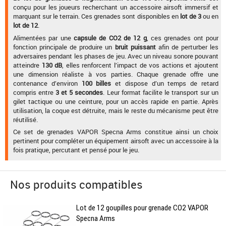
conçu pour les joueurs recherchant un accessoire airsoft immersif et
marquant sur le terrain. Ces grenades sont disponibles en
lot de 3
ou en
lot de 12
.
Alimentées par une
capsule de CO2 de 12 g
, ces grenades ont pour
fonction principale de produire un
bruit puissant
afin de perturber les
adversaires pendant les phases de jeu. Avec un niveau sonore pouvant
atteindre
130 dB
, elles renforcent l’impact de vos actions et ajoutent
une dimension réaliste à vos parties. Chaque grenade offre une
contenance d’environ
100 billes
et dispose d’un temps de retard
compris entre
3 et 5 secondes
. Leur format facilite le transport sur un
gilet tactique ou une ceinture, pour un accès rapide en partie. Après
utilisation, la coque est détruite, mais le reste du mécanisme peut être
réutilisé.
Ce set de grenades VAPOR Specna Arms constitue ainsi un choix
pertinent pour compléter un équipement airsoft avec un accessoire à la
fois pratique, percutant et pensé pour le jeu.
Nos produits compatibles
Lot de 12 goupilles pour grenade CO2 VAPOR
Specna Arms