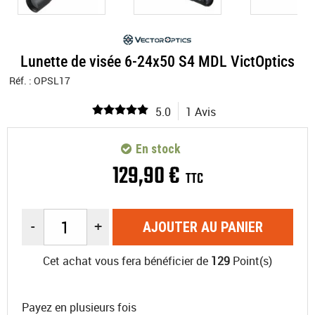
Lunette de visée 6-24x50 S4 MDL VictOptics
Réf. :
OPSL17
5.0
1 Avis
En stock
129
,
90
€
TTC
-
+
AJOUTER AU PANIER
Cet achat vous fera bénéficier de
129
Point(s)
Payez en plusieurs fois