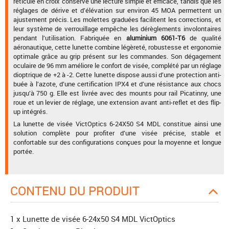
réticule en croix conserve une lecture simple et efficace, tandis que les
réglages de dérive et d’élévation sur environ 45 MOA permettent un
ajustement précis. Les molettes graduées facilitent les corrections, et
leur système de verrouillage empêche les dérèglements involontaires
pendant l’utilisation. Fabriquée en
aluminium 6061-T6
de qualité
aéronautique, cette lunette combine légèreté, robustesse et ergonomie
optimale grâce au grip présent sur les commandes. Son dégagement
oculaire de 96 mm améliore le confort de visée, complété par un réglage
dioptrique de +2 à -2. Cette lunette dispose aussi d’une protection anti-
buée à l’azote, d’une certification IPX4 et d’une résistance aux chocs
jusqu’à 750 g. Elle est livrée avec des mounts pour rail Picatinny, une
roue et un levier de réglage, une extension avant anti-reflet et des flip-
up intégrés.
La lunette de visée VictOptics 6-24X50 S4 MDL constitue ainsi une
solution complète pour profiter d’une visée précise, stable et
confortable sur des configurations conçues pour la moyenne et longue
portée.
CONTENU DU PRODUIT
1 x Lunette de visée 6-24x50 S4 MDL VictOptics