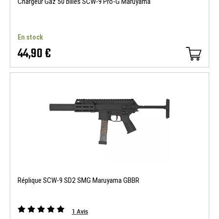
Chargeur Gaz 50 billes SCW-9 Pro-G Maruyama
En stock
44,90 €
Réplique SCW-9 SD2 SMG Maruyama GBBR
1
Avis