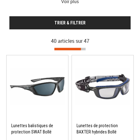
Voir plus
réputées telles que
ESS, OAKLEY, BOLLE
, etc... .
TRIER & FILTRER
40 articles sur
47
Lunettes balistiques de
Lunettes de protection
protection SWAT Bollé
BAXTER hybrides Bollé