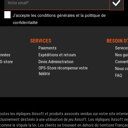
J'accepte les
conditions générales
et la
politique de
confidentialité
SERVICES
BESOIN D
Paiements
Service
onnées
Expéditions et retours
Nos gui
PS-store
Devis Administration
Convert
OPS-Store récompense votre
Nous c
fidélité
FAQ
Toutes les répliques Airsoft et produits associés vendus sur notre site intern
clusivement destinés à une utilisation de jeu Airsoft. Les répliques Airsoft n
me le stipule la loi. Les clients se trouvant en dehors du territoire Françai