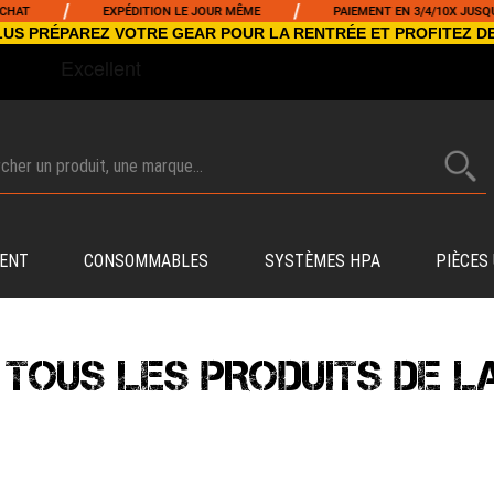
/
/
T
EXPÉDITION LE JOUR MÊME
PAIEMENT EN 3/4/10X JUSQU'À 
NCLUS PRÉPAREZ VOTRE GEAR POUR LA RENTRÉE ET PROFITEZ D
ENT
CONSOMMABLES
SYSTÈMES HPA
PIÈCES
 TOUS LES PRODUITS DE 