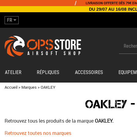
/
LIVRAISON OFFERTE DÈS 79€ D'ACHA
DU 29/07 AU 16/08 I
FR
ATELIER
RÉPLIQUES
ACCESSOIRES
EQUIPEM
Accueil
>
Marques
>
OAKLEY
OAKLEY -
Retrouvez tous les produits de la marque
OAKLEY.
Retrouvez toutes nos marques