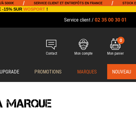
/
/
5000€
SERVICE CLIENT ET ENTREPÔTS EN FRANCE
STOCK EN T
E -15% SUR
WOSPORT
!
02 35 00 30 01
Service client /
0
Contact
Mon compte
Mon panier
 UPGRADE
PROMOTIONS
MARQUES
NOUVEAU
LA MARQUE