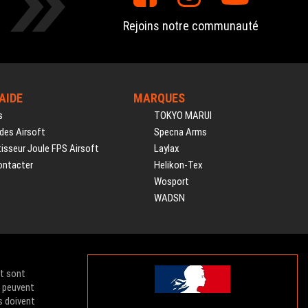
Rejoins notre communauté
'AIDE
MARQUES
s
TOKYO MARUI
des Airsoft
Specna Arms
isseur Joule FPS Airsoft
Laylax
ontacter
Helikon-Tex
Wosport
WADSN
et sont
e peuvent
s doivent