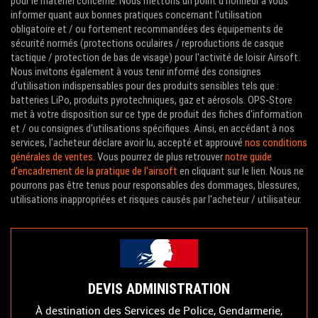
pour le matériel concerné. Nous mettons un point d'honneur à vous
l’esthétique. Il faut aussi vérifier le confort, la
informer quant aux bonnes pratiques concernant l'utilisation
obligatoire et / ou fortement recommandées des équipements de
compatibilité avec les chargeurs, la liberté de mouvement,
sécurité normés (protections oculaires / reproductions de casque
la solidité et l’usage prévu. Un setup léger sera souvent
tactique / protection de bas de visage) pour l'activité de loisir Airsoft.
préférable en CQB, tandis qu’une configuration plus
Nous invitons également à vous tenir informé des consignes
complète pourra convenir à une journée en extérieur ou à
d'utilisation indispensables pour des produits sensibles tels que :
un événement plus long.
batteries LiPo, produits pyrotechniques, gaz et aérosols. OPS-Store
met à votre disposition sur ce type de produit des fiches d'information
et / ou consignes d'utilisations spécifiques. Ainsi, en accédant à nos
PIÈCES DÉTACHÉES, UPGRADE ET
services, l'acheteur déclare avoir lu, accepté et approuvé
nos conditions
ENTRETIEN
générales de ventes
. Vous pourrez de plus retrouver
notre guide
d'encadrement de la pratique de l'airsoft
en cliquant sur le lien. Nous ne
OPS Store propose aussi des
pourrons pas être tenus pour responsables des dommages, blessures,
pièces détachées et
utilisations inappropriées et risques causés par l'acheteur / utilisateur.
composants d’upgrade
pour l’entretien ou l’amélioration
des répliques airsoft. Cela peut concerner les pièces
internes AEG, les pièces GBB, les joints hop-up, les canons
internes, les moteurs, les ressorts, les batteries, les
connectiques et les éléments liés à la fiabilisation.
DEVIS ADMINISTRATION
L’upgrade doit toujours être pensé avec méthode. Changer
À destination des Services de Police, Gendarmerie,
une pièce sans vérifier la compatibilité peut créer plus de