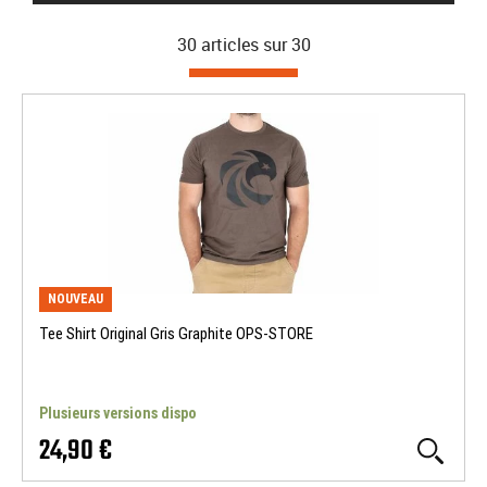
airsoft. La boutique accompagne les joueurs dans le choix
30 articles sur
30
de leur matériel, que ce soit pour débuter, optimiser une
réplique, préparer une partie CQB, s’équiper pour l’extérieur
ou monter un projet custom via
l’atelier OPS Store
.
Retrouvez toutes nos marques
NOUVEAU
Tee Shirt Original Gris Graphite OPS-STORE
Plusieurs versions dispo
24,90 €