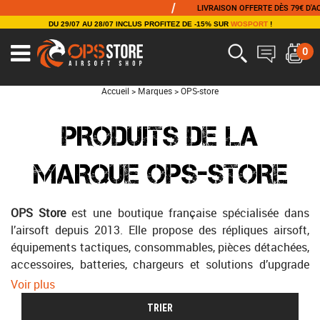
/
/
LIVRAISON OFFERTE DÈS 79€ D'ACHAT
DU 29/07 AU 28/07 INCLUS PROFITEZ DE -15% SUR
WOSPORT
!
0
Accueil
>
Marques
>
OPS-store
PRODUITS DE LA
MARQUE OPS-STORE
OPS Store
est une boutique française spécialisée dans
l’airsoft depuis 2013. Elle propose des répliques airsoft,
équipements tactiques, consommables, pièces détachées,
accessoires, batteries, chargeurs et solutions d’upgrade
pour les joueurs débutants comme confirmés. La force
Voir plus
d’OPS Store repose sur une sélection large, des conseils
TRIER
spécialisés et un véritable ancrage dans la pratique