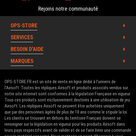
une solution simple, régulière et pratique. Une réplique GBB
Rejoins notre communauté
ou GBBR s’adresse davantage aux joueurs qui recherchent
des sensations plus réalistes, avec du blowback et une
OPS-STORE
gestion plus proche d’une arme réelle. Une configuration
HPA peut intéresser les joueurs qui veulent de la régularité,
SERVICES
de la réactivité et une alimentation plus constante.
BESOIN D'AIDE
ÉQUIPEMENTS TACTIQUES ET
MARQUES
PROTECTIONS
OPS Store référence également des équipements pour
OPS-STORE.FR est un site de vente en ligne dédié à l'univers de
compléter la tenue du joueur : protections, gilets tactiques,
l'Airsoft. Toutes les répliques Airsoft et produits associés vendus sur
holsters, ceintures, poches, vêtements, accessoires de
notre site internet sont conformes à la législation Française en vigueur.
Tous ces produits sont exclusivement destinés à une utilisation de jeu
transport et éléments utiles en partie. Ce type
Airsoft. Les répliques Airsoft ne peuvent être achetées uniquement
d’équipement est important pour jouer confortablement,
que par des personnes âgées de plus de 18 ans comme le stipule la loi.
transporter ses chargeurs, protéger son matériel et adapter
Les clients se trouvant en dehors du territoire Français doivent se
son setup au terrain.
renseigner sur la législation en vigueur pour les produits Airsoft dans
leurs pays respectifs avant de valider et de se faire livrer une commande
Le choix d’un équipement ne doit pas se limiter à