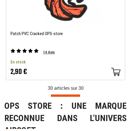
Patch PVC Cracked OPS-store
14
Avis
En stock
2,90 €
30 articles sur
30
OPS STORE : UNE MARQUE
RECONNUE DANS L’UNIVERS
AIRSOFT